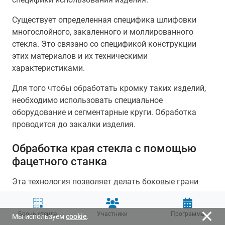
Существует определенная специфика шлифовки
многослойного, закаленного и моллированного
стекла. Это связано со спецификой конструкции
этих материалов и их техническими
характеристиками.
Для того чтобы обработать кромку таких изделий,
необходимо использовать специальное
оборудование и сегментарные круги. Обработка
проводится до закалки изделия.
Обработка края стекла с помощью
фацетного станка
Эта технология позволяет делать боковые грани
изделия скошенными, что придает заготовке
завершенный вид. Такая кромка может
Бронь стенда
Участники
Программа
Мы используем
cookie
.
создаваться как на обычном стекле, так и на