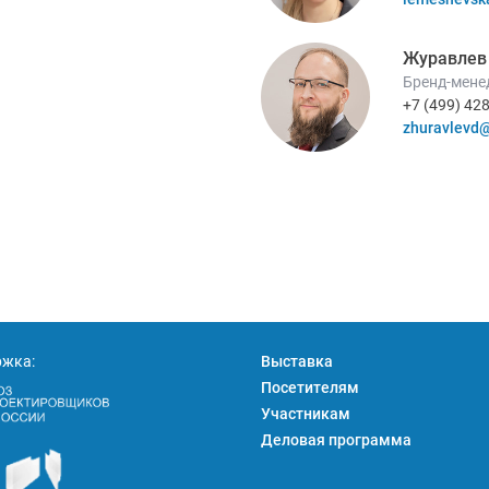
Журавлев
Бренд-мене
+7 (499) 42
zhuravlevd@
ржка:
Выставка
Посетителям
Участникам
Деловая программа