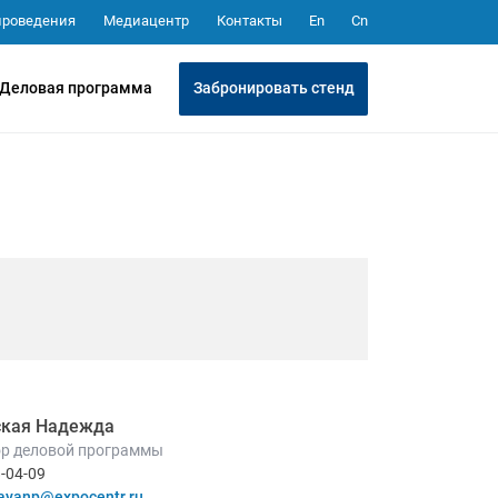
Медиацентр
Контакты
проведения
En
Cn
Забронировать стенд
Деловая программа
кая Надежда
р деловой программы
8-04-09
ayanp@expocentr.ru