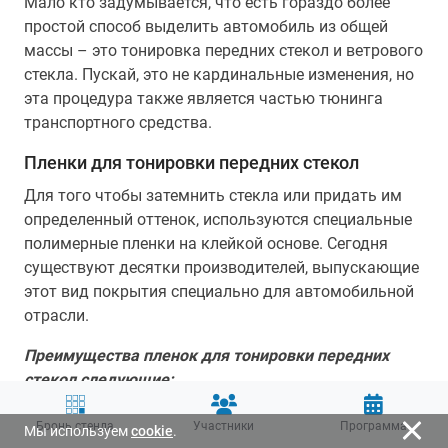
Мало кто задумывается, что есть гораздо более
простой способ выделить автомобиль из общей
массы – это тонировка передних стекол и ветрового
стекла. Пускай, это не кардинальные изменения, но
эта процедура также является частью тюнинга
транспортного средства.
Пленки для тонировки передних стекол
Для того чтобы затемнить стекла или придать им
определенный оттенок, используются специальные
полимерные пленки на клейкой основе. Сегодня
существуют десятки производителей, выпускающие
этот вид покрытия специально для автомобильной
отрасли.
Преимущества пленок для тонировки передних
стекол следующие:
защита салона от проникания избыточного
Бронь стенда
Участники
Программа
Мы используем
cookie
.
тепла извне и прямых солнечных лучей.
В