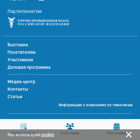
Под патронатом:
Выставка
Посетителям
Участникам
Деловая программа
Медиа-центр
Контакты
Статьи
Информация о компаниях по тематикам
© 2026 АО «ЭКСПОЦЕНТР» (ИНН 7718033809 / ОГРН 1027700167153), 107113,
Москва, Сокольнический Вал, 1А
Политика обработки персональных данных
Бронь стенда
Участники
Программа
Мы используем
cookie
.