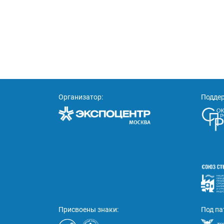
Организатор:
Подде
Присвоены знаки:
Под па