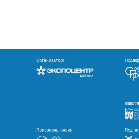
Организатор:
Подде
Присвоены знаки:
Под па