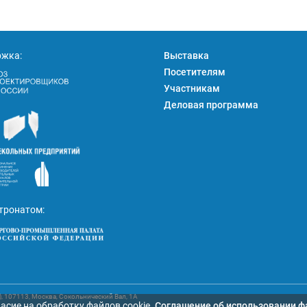
ржка:
Выставка
Посетителям
Участникам
Деловая программа
тронатом:
107113, Москва, Сокольнический Вал, 1А
асие на обработку файлов cookie.
Cоглашение об использовании ф