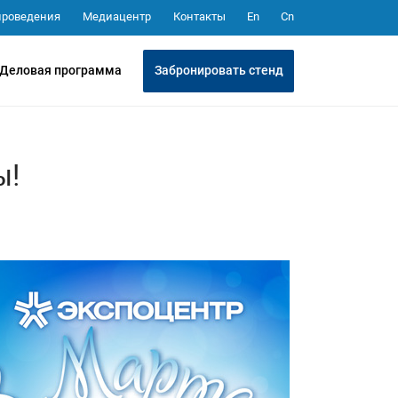
Медиацентр
Контакты
проведения
En
Cn
Забронировать стенд
Деловая программа
ы!